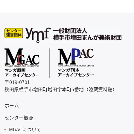
必須
【連
絡
先】
【相
談内
容】
必須
〒019-0701
秋田県横手市増田町増田字本町5番地（漆蔵資料館）
ホーム
センター概要
MGACについて