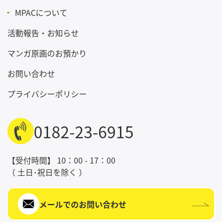
MPACについて
【そ
の
活動報告・お知らせ
他】
マンガ原画のお預かり
お電
話で
お問い合わせ
の連
絡希
プライバシーポリシー
望時
間等
ござ
0182-23-6915
いま
した
【受付時間】 10：00 - 17：00
らご
（ 土日･祝日を除く ）
記入
くだ
さい
メールでのお問い合わせ