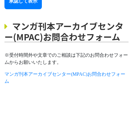
承認して表示
マンガ刊本アーカイブセンタ
【お
ー(MPAC)お問合わせフォーム
名
前】
必須
※受付時間外や文章でのご相談は下記のお問合わせフォー
ムからお願いいたします。
【住
所】
マンガ刊本アーカイブセンター(MPAC)お問合わせフォー
ム
必須
【メ
ール
アド
レ
ス】